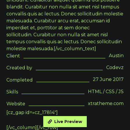
blandit. Curabitur non nulla sit amet nisl tempus
convallis quis ac lectus. Donec sollicitudin molestie
malesuada. Curabitur arcu erat, accumsan id
imperdiet et, porttitor at sem donec
sollicitudin. Curabitur non nulla sit amet nisl
tempus convallis quis ac lectus. Donec sollicitudin
molestie malesuada.[/vc_column_text]
Austin
Client
Codevz
Created by
27 June 2017
Completed
HTML / CSS / JS
Skills
xtratheme.com
Website
[cz_gap id=»cz_17814″]
Live Preview
[/vc_column][/vc_row]