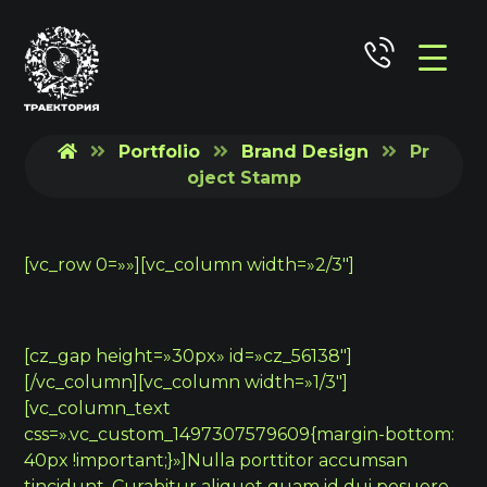
Portfolio
Brand Design
Pr
oject Stamp
[vc_row 0=»»][vc_column width=»2/3″]
[cz_gap height=»30px» id=»cz_56138″]
[/vc_column][vc_column width=»1/3″]
[vc_column_text
css=».vc_custom_1497307579609{margin-bottom:
40px !important;}»]Nulla porttitor accumsan
tincidunt. Curabitur aliquet quam id dui posuere