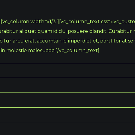
][vc_column width=»1/3″][vc_column_text css=».vc_cu
urabitur aliquet quam id dui posuere blandit. Curabitur n
itur arcu erat, accumsan id imperdiet et, porttitor at se
tudin molestie malesuada.[/vc_column_text]