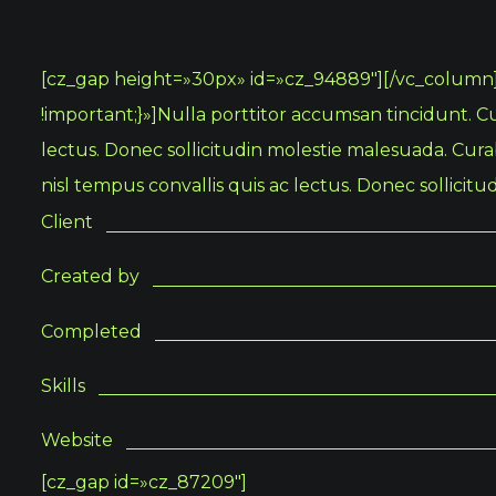
[cz_gap height=»30px» id=»cz_94889″][/vc_column
!important;}»]Nulla porttitor accumsan tincidunt. C
lectus. Donec sollicitudin molestie malesuada. Curab
nisl tempus convallis quis ac lectus. Donec sollici
Client
Created by
Completed
Skills
Website
[cz_gap id=»cz_87209″]