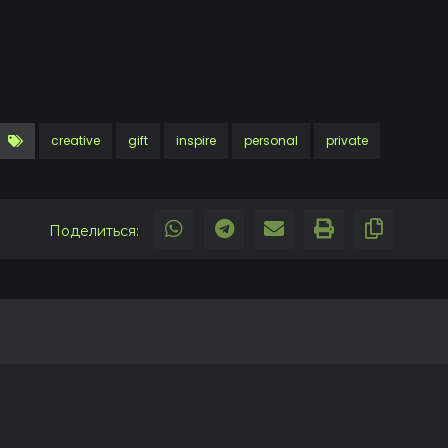
creative
gift
inspire
personal
private