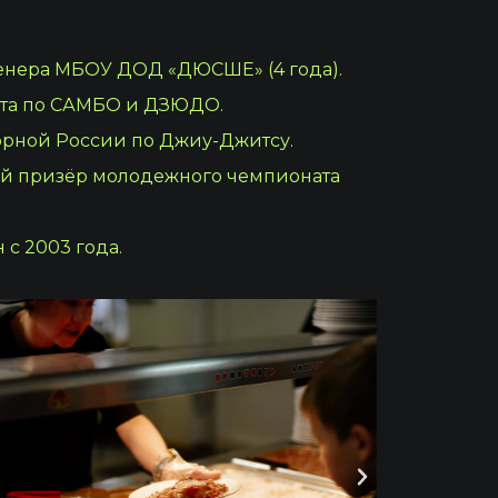
енера МБОУ ДОД «ДЮСШЕ» (4 года).
рта по САМБО и ДЗЮДО.
борной России по Джиу-Джитсу.
й призёр молодежного чемпионата
с 2003 года.