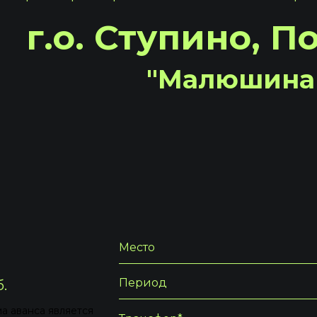
г.о. Ступино, 
"Малюшина 
Место
Период
.
ма аванса является