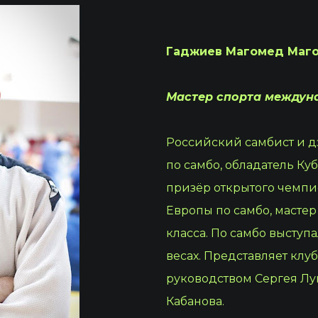
Гаджиев Магомед Маг
Мастер спорта междуна
Российский самбист и д
по самбо, обладатель Ку
призёр открытого чемпи
Европы по самбо, масте
класса. По самбо выступ
весах. Представляет клу
руководством Сергея Лук
Кабанова.